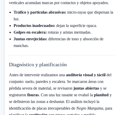
verticales acumulan marcas por contactos y objetos apoyados.
Tráfico y partículas abrasivas:
micro-rayas que dispersan la
luz.
Productos inadecuados:
dejan la superficie opaca.
Golpes en escalera:
roturas y aristas mermadas.
Juntas envejecidas:
diferencias de tono y absorción de
manchas.
Diagnóstico y planificación
Antes de intervenir realizamos una
auditoría visual y táctil
del
conjunto: suelo, paredes y escalera. Se marcaron áreas con
pérdida severa de material, se revisaron
juntas abiertas
y se
registraron
fisuras
. Con una luz rasante se evaluó la
planitud
y
se definieron las zonas a desbastar. El análisis incluyó la
identificación de placas irrecuperables de
Negro Marquina
, para
planificar la
sustitución
con piezas cortadas a medida.