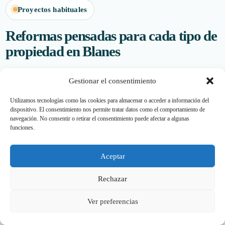
Proyectos habituales
Reformas pensadas para cada tipo de
propiedad en Blanes
Cada inmueble tiene prioridades distintas. Un piso antiguo
Gestionar el consentimiento
suele necesitar instalaciones y distribución; un apartamento
Utilizamos tecnologías como las cookies para almacenar o acceder a información del
de temporada necesita resistencia y mantenimiento sencillo;
dispositivo. El consentimiento nos permite tratar datos como el comportamiento de
una casa puede requerir actuaciones por fases; y un local
navegación. No consentir o retirar el consentimiento puede afectar a algunas
funciones.
necesita imagen, funcionalidad y cumplimiento de
requisitos.
Aceptar
Rechazar
A
Ver preferencias
Pisos en el centro o edificios antiguos