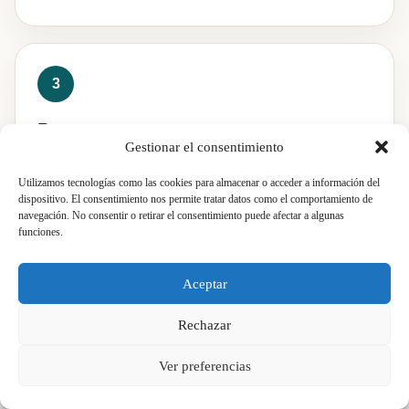
Preparamos propuesta
Gestionar el consentimiento
Ordenamos partidas, materiales, fases y criterios de
ejecución para que el presupuesto sea comprensible y
Utilizamos tecnologías como las cookies para almacenar o acceder a información del
dispositivo. El consentimiento nos permite tratar datos como el comportamiento de
permita comparar decisiones.
navegación. No consentir o retirar el consentimiento puede afectar a algunas
funciones.
Aceptar
Rechazar
Ejecutamos y rematamos
Ver preferencias
Coordinamos gremios, controlamos acabados y