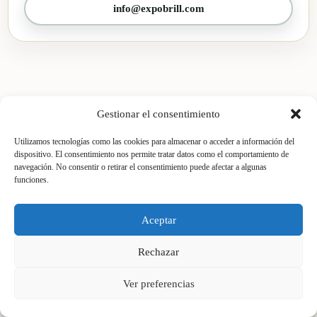
info@expobrill.com
Gestionar el consentimiento
DESPUÉS DEL ABRILLANTADO
Utilizamos tecnologías como las cookies para almacenar o acceder a información del
Mantenimiento para conservar el
dispositivo. El consentimiento nos permite tratar datos como el comportamiento de
navegación. No consentir o retirar el consentimiento puede afectar a algunas
brillo y el color
funciones.
La restauración solo es duradera si el cuidado diario es
Aceptar
correcto. Tras el pulido y abrillantado, entregamos
recomendaciones sencillas para evitar manchas, pérdida de
Rechazar
protección y desgaste prematuro.
Ver preferencias