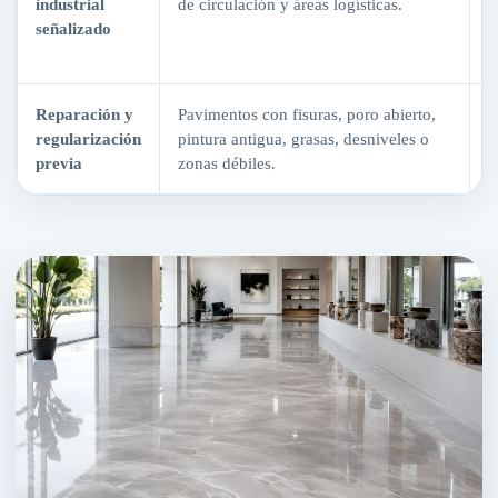
industrial
de circulación y áreas logísticas.
d
señalizado
y
o
Reparación y
Pavimentos con fisuras, poro abierto,
M
regularización
pintura antigua, grasas, desniveles o
r
previa
zonas débiles.
d