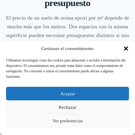
presupuesto
El precio de un suelo de resina epoxi por m² depende de
mucho más que los metros. Dos espacios con la misma
superficie pueden necesitar presupuestos distintos si uno
tiene el soporte sano y otro requiere desbaste, reparación
Gestionar el consentimiento
de fisuras, retirada de pintura antigua, regularización o
Utilizamos tecnologías como las cookies para almacenar o acceder a información del
tratamiento frente a humedad.
dispositivo. El consentimiento nos permite tratar datos como el comportamiento de
navegación. No consentir o retirar el consentimiento puede afectar a algunas
funciones.
Estado del soporte
Aceptar
Es el factor más importante. Un hormigón limpio,
Rechazar
firme y poroso facilita la aplicación. Un pavimento
con grasa, pintura mal adherida, polvo o zonas
Ver preferencias
sueltas exige preparación adicional.