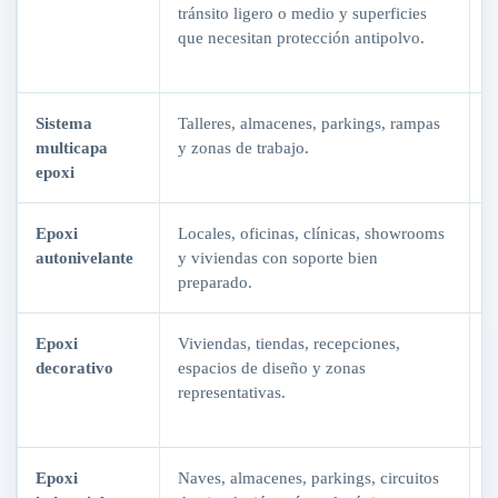
tránsito ligero o medio y superficies
s
que necesitan protección antipolvo.
c
s
Sistema
Talleres, almacenes, parkings, rampas
M
multicapa
y zonas de trabajo.
p
epoxi
a
Epoxi
Locales, oficinas, clínicas, showrooms
A
autonivelante
y viviendas con soporte bien
c
preparado.
v
Epoxi
Viviendas, tiendas, recepciones,
P
decorativo
espacios de diseño y zonas
c
representativas.
e
v
Epoxi
Naves, almacenes, parkings, circuitos
O