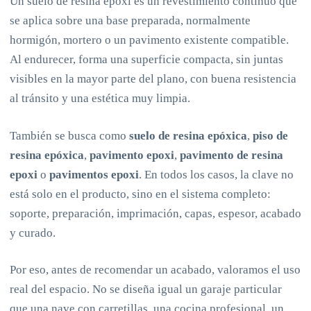
Un suelo de resina epoxi es un revestimiento continuo que
se aplica sobre una base preparada, normalmente
hormigón, mortero o un pavimento existente compatible.
Al endurecer, forma una superficie compacta, sin juntas
visibles en la mayor parte del plano, con buena resistencia
al tránsito y una estética muy limpia.
También se busca como
suelo de resina epóxica
,
piso de
resina epóxica
,
pavimento epoxi
,
pavimento de resina
epoxi
o
pavimentos epoxi
. En todos los casos, la clave no
está solo en el producto, sino en el sistema completo:
soporte, preparación, imprimación, capas, espesor, acabado
y curado.
Por eso, antes de recomendar un acabado, valoramos el uso
real del espacio. No se diseña igual un garaje particular
que una nave con carretillas, una cocina profesional, un