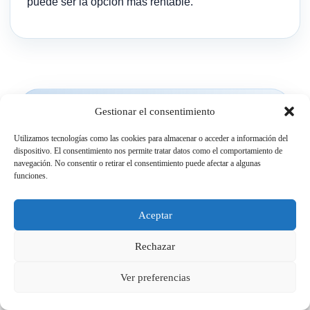
puede ser la opción más rentable.
Gestionar el consentimiento
MÁS OPCIONES DE EXPOBRILL
Utilizamos tecnologías como las cookies para almacenar o acceder a información del
dispositivo. El consentimiento nos permite tratar datos como el comportamiento de
Maquinaria, tienda y
navegación. No consentir o retirar el consentimiento puede afectar a algunas
servicios profesionales
funciones.
para suelos
Aceptar
Si estás valorando una fregadora industrial,
Rechazar
también puedes consultar otras soluciones de
maquinaria, piezas decorativas y trabajos
Ver preferencias
especializados de Expobrill para limpieza,
restauración y reforma.