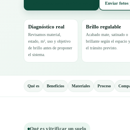
Pedir presupuesto por WhatsApp
Enviar fotos
Diagnóstico real
Brillo regulable
Revisamos material,
Acabado mate, satinado o
estado, m², uso y objetivo
brillante según el espacio 
de brillo antes de proponer
el tránsito previsto.
el sistema.
Qué es
Beneficios
Materiales
Proceso
Compa
Qué es vitrificar un suelo