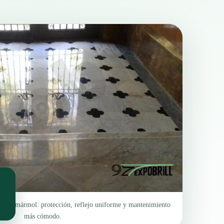
to de mármol: protección, reflejo uniforme y mantenimiento
más cómodo.