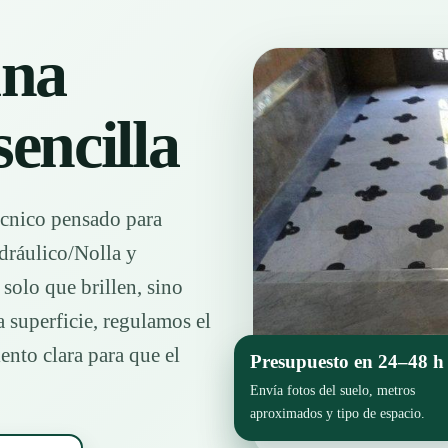
una
encilla
técnico pensado para
dráulico/Nolla y
solo que brillen, sino
a superficie, regulamos el
nto clara para que el
Presupuesto en 24–48 h
Envía fotos del suelo, metros
Acabado brillante en pavimen
aproximados y tipo de espacio.