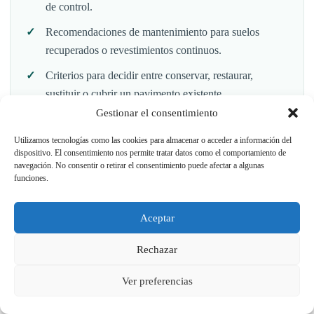
de control.
Recomendaciones de mantenimiento para suelos
recuperados o revestimientos continuos.
Criterios para decidir entre conservar, restaurar,
sustituir o cubrir un pavimento existente.
Gestionar el consentimiento
Documentación orientada a estudios de arquitectura,
interiorismo, decoración y dirección de obra.
Utilizamos tecnologías como las cookies para almacenar o acceder a información del
dispositivo. El consentimiento nos permite tratar datos como el comportamiento de
navegación. No consentir o retirar el consentimiento puede afectar a algunas
funciones.
Pedir dossier por email
Aceptar
Llamar al 696 96 29 18
Rechazar
Ver preferencias