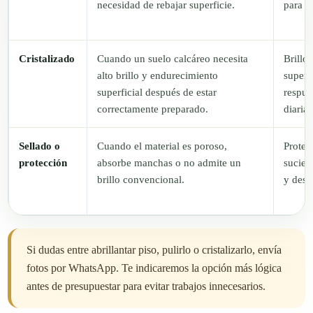
necesidad de rebajar superficie.
para a
Cristalizado
Cuando un suelo calcáreo necesita
Brillo 
alto brillo y endurecimiento
superf
superficial después de estar
respue
correctamente preparado.
diaria.
Sellado o
Cuando el material es poroso,
Protec
protección
absorbe manchas o no admite un
sucied
brillo convencional.
y desg
Si dudas entre abrillantar piso, pulirlo o cristalizarlo, envía
fotos por WhatsApp. Te indicaremos la opción más lógica
antes de presupuestar para evitar trabajos innecesarios.