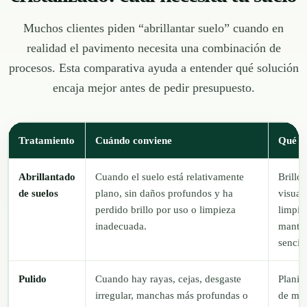
Muchos clientes piden “abrillantar suelo” cuando en
realidad el pavimento necesita una combinación de
procesos. Esta comparativa ayuda a entender qué solución
encaja mejor antes de pedir presupuesto.
Tratamiento
Cuándo conviene
Qué m
Abrillantado
Cuando el suelo está relativamente
Brillo
de suelos
plano, sin daños profundos y ha
visual
perdido brillo por uso o limpieza
limpio
inadecuada.
mante
sencill
Pulido
Cuando hay rayas, cejas, desgaste
Planit
irregular, manchas más profundas o
de mar