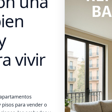
on una
bien
y
 vivir
, apartamentos
y pisos para vender o