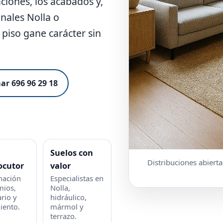
aciones, los acabados y,
inales Nolla o
 piso gane carácter sin
ar 696 96 29 18
Suelos con
Distribuciones abierta
ocutor
valor
nación
Especialistas en
mios,
Nolla,
rio y
hidráulico,
iento.
mármol y
terrazo.