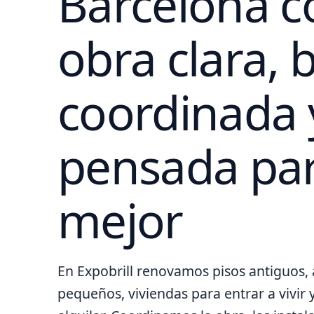
Barcelona c
obra clara, 
coordinada 
pensada para
mejor
En Expobrill renovamos pisos antiguos
pequeños, viviendas para entrar a vivir 