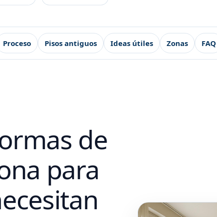
Proceso
Pisos antiguos
Ideas útiles
Zonas
FAQ
formas de
lona para
necesitan