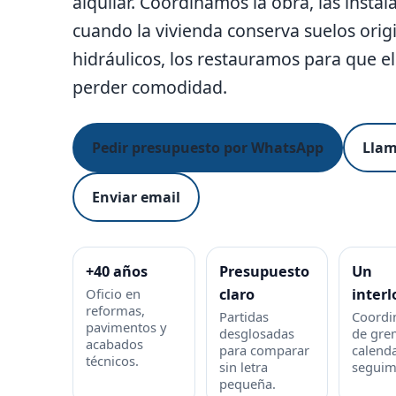
alquilar. Coordinamos la obra, las instal
cuando la vivienda conserva suelos orig
hidráulicos, los restauramos para que el
perder comodidad.
Pedir presupuesto por WhatsApp
Llam
Enviar email
+40 años
Presupuesto
Un
Oficio en
claro
interl
reformas,
Partidas
Coordi
pavimentos y
desglosadas
de gre
acabados
para comparar
calenda
técnicos.
sin letra
seguim
pequeña.