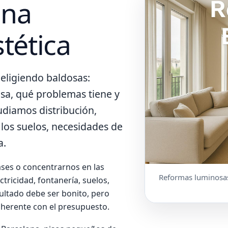
una
stética
eligiendo baldosas:
sa, qué problemas tiene y
udiamos distribución,
e los suelos, necesidades de
a.
ses o concentrarnos en las
Reformas luminosas,
tricidad, fontanería, suelos,
esultado debe ser bonito, pero
oherente con el presupuesto.