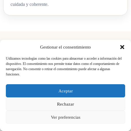
cuidada y coherente.
Gestionar el consentimiento
Servicio local
Utilizamos tecnologías como las cookies para almacenar o acceder a información del
dispositivo. El consentimiento nos permite tratar datos como el comportamiento de
Reformas en Mollet y poblaciones
navegación. No consentir o retirar el consentimiento puede afectar a algunas
funciones.
cercanas
Aceptar
Trabajamos reformas en Mollet del Vallès y también
podemos atender proyectos en municipios cercanos del
Rechazar
entorno del Vallès, siempre valorando alcance,
Ver preferencias
disponibilidad y tipo de obra.