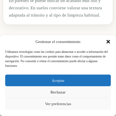
En paredes se puede buscar un acabado más liso y
decorativo. En suelos conviene valorar una textura
adaptada al tránsito y al tipo de limpieza habitual.
Gestionar el consentimiento
Utilizamos tecnologías como las cookies para almacenar o acceder a información del
dispositivo. El consentimiento nos permite tratar datos como el comportamiento de
Comparativa práctica
navegación. No consentir o retirar el consentimiento puede afectar a algunas
funciones.
Microcemento, azulejo o encimera
tradicional: cuándo elegir cada
Aceptar
opción
Rechazar
Ver preferencias
El microcemento no es la única solución para una cocina,
pero sí es una de las más interesantes cuando se busca