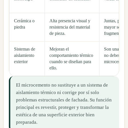
Cerámica o
Alta presencia visual y
Juntas, peso v
piedra
resistencia del material
mayor sensac
de pieza.
fragmentació
Sistemas de
Mejoran el
Son una inter
aislamiento
comportamiento térmico
no deben con
exterior
cuando se diseñan para
microcemento
ello.
El microcemento no sustituye a un sistema de
aislamiento térmico ni corrige por sí solo
problemas estructurales de fachada. Su función
principal es revestir, proteger y transformar la
estética de una superficie exterior bien
preparada.