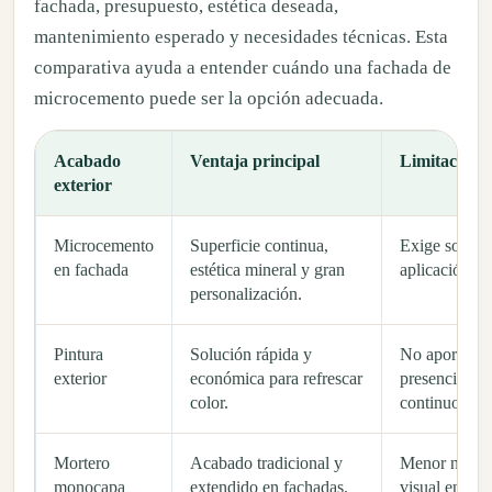
fachada, presupuesto, estética deseada,
mantenimiento esperado y necesidades técnicas. Esta
comparativa ayuda a entender cuándo una fachada de
microcemento puede ser la opción adecuada.
Acabado
Ventaja principal
Limitación h
exterior
Microcemento
Superficie continua,
Exige soport
en fachada
estética mineral y gran
aplicación pr
personalización.
Pintura
Solución rápida y
No aporta la 
exterior
económica para refrescar
presencia qu
color.
continuo.
Mortero
Acabado tradicional y
Menor nivel 
monocapa
extendido en fachadas.
visual en ac