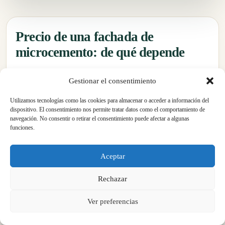
Precio de una fachada de
microcemento: de qué depende
El precio de una fachada de microcemento depende de
Gestionar el consentimiento
más factores que los metros cuadrados. Dos paredes
Utilizamos tecnologías como las cookies para almacenar o acceder a información del
con la misma superficie pueden requerir trabajos muy
dispositivo. El consentimiento nos permite tratar datos como el comportamiento de
distintos si una tiene pintura deteriorada, humedad,
navegación. No consentir o retirar el consentimiento puede afectar a algunas
funciones.
grietas o difícil acceso. Por eso recomendamos valorar
el proyecto con fotografías y, cuando sea necesario,
Aceptar
con visita técnica.
Rechazar
€
Ver preferencias
Estado del soporte