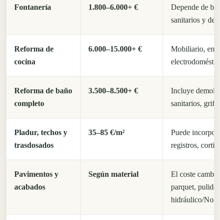
Fontanería
1.800–6.000+ €
Depende de baño
sanitarios y de
Reforma de
6.000–15.000+ €
Mobiliario, enci
cocina
electrodoméstic
Reforma de baño
3.500–8.500+ €
Incluye demolic
completo
sanitarios, gri
Pladur, techos y
35–85 €/m²
Puede incorpora
trasdosados
registros, corti
Pavimentos y
Según material
El coste cambia
acabados
parquet, pulido
hidráulico/Nolla