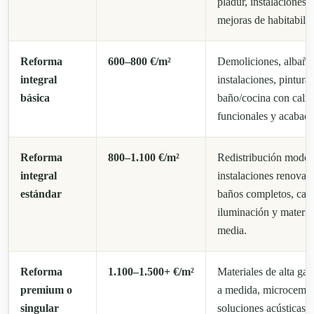
pladur, instalaciones 
mejoras de habitabili
Reforma
600–800 €/m²
Demoliciones, albañil
integral
instalaciones, pintura,
básica
baño/cocina con cali
funcionales y acabado
Reforma
800–1.100 €/m²
Redistribución moder
integral
instalaciones renovad
estándar
baños completos, carp
iluminación y materia
media.
Reforma
1.100–1.500+ €/m²
Materiales de alta gam
premium o
a medida, microcemen
singular
soluciones acústicas,