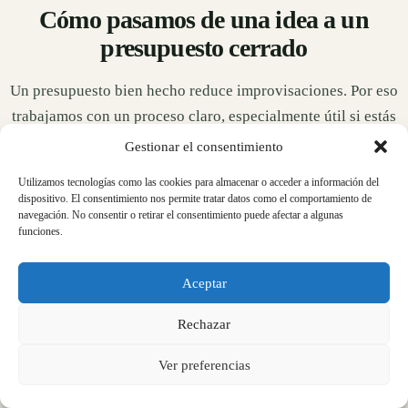
Cómo pasamos de una idea a un
presupuesto cerrado
Un presupuesto bien hecho reduce improvisaciones. Por eso
trabajamos con un proceso claro, especialmente útil si estás
comparando presupuestos de obras o necesitas calcular el
Gestionar el consentimiento
precio de reforma antes de comprar, alquilar o actualizar un
Utilizamos tecnologías como las cookies para almacenar o acceder a información del
piso.
dispositivo. El consentimiento nos permite tratar datos como el comportamiento de
navegación. No consentir o retirar el consentimiento puede afectar a algunas
funciones.
1
Aceptar
Primer contacto
Rechazar
Nos envías fotos, vídeos, medidas, planos o una
Ver preferencias
explicación del objetivo de la reforma.