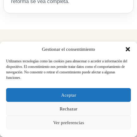
reforma se vea completa.
PRESUPUESTO CLARO
Gestionar el consentimiento
Cómo se calcula el presupuesto
Utilizamos tecnologías como las cookies para almacenar o acceder a información del
dispositivo. El consentimiento nos permite tratar datos como el comportamiento de
de una reforma de casa
navegación. No consentir o retirar el consentimiento puede afectar a algunas
funciones.
El precio de reformar una casa depende de muchos
factores: metros cuadrados, estado inicial, si se
Aceptar
modifican instalaciones, calidad de materiales, número
Rechazar
de baños, tipo de cocina, necesidad de pladur, estado de
suelos, accesibilidad de la vivienda, permisos, retirada
Ver preferencias
de escombros y nivel de acabados.