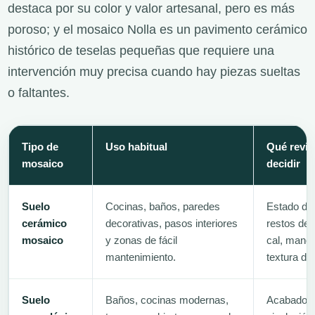
destaca por su color y valor artesanal, pero es más
poroso; y el mosaico Nolla es un pavimento cerámico
histórico de teselas pequeñas que requiere una
intervención muy precisa cuando hay piezas sueltas
o faltantes.
Tipo de
Uso habitual
Qué revis
mosaico
decidir
Suelo
Cocinas, baños, paredes
Estado de 
cerámico
decorativas, pasos interiores
restos de 
mosaico
y zonas de fácil
cal, manch
mantenimiento.
textura de 
Suelo
Baños, cocinas modernas,
Acabado su