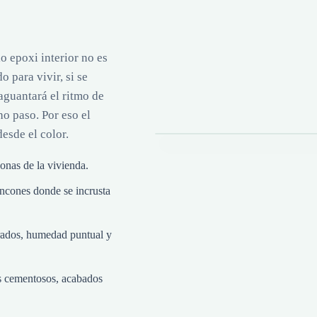
 epoxi interior no es
 para vivir, si se
 aguantará el ritmo de
Acabado beige continuo para
o paso. Por eso el
esde el color.
zonas de la vivienda.
rincones donde se incrusta
erados, humedad puntual y
os cementosos, acabados