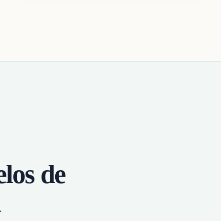
elos de
a