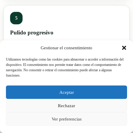
5
Pulido progresivo
Trabajamos con granos sucesivos hasta alcanzar el
Gestionar el consentimiento
acabado previsto: mate técnico, satinado o brillante.
Utilizamos tecnologías como las cookies para almacenar o acceder a información del
dispositivo. El consentimiento nos permite tratar datos como el comportamiento de
navegación. No consentir o retirar el consentimiento puede afectar a algunas
funciones.
6
Aceptar
Protección y entrega
Rechazar
Aplicamos protección compatible cuando procede y
Ver preferencias
explicamos cómo limpiar el suelo, qué productos
evitar y cuándo revisar el mantenimiento.