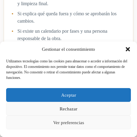
y limpieza final.
Si explica qué queda fuera y cómo se aprobarán los
cambios.
Si existe un calendario por fases y una persona
responsable de la obra.
Gestionar el consentimiento
Utilizamos tecnologías como las cookies para almacenar o acceder a información del
Preguntas que conviene hacer
dispositivo. El consentimiento nos permite tratar datos como el comportamiento de
navegación. No consentir o retirar el consentimiento puede afectar a algunas
funciones.
Antes de iniciar la obra, merece la pena resolver dudas
técnicas que pueden evitar retrasos:
Aceptar
¿Hay que renovar electricidad, fontanería o ventilación?
Rechazar
¿El edificio o la comunidad exige horarios, permisos o
protecciones especiales?
Ver preferencias
¿El suelo actual se puede conservar, pulir o integrar?