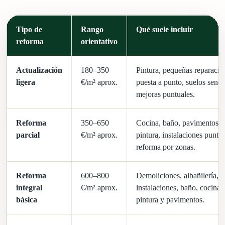
Tipo de
Rango
Qué suele incluir
reforma
orientativo
Actualización
180–350
Pintura, pequeñas reparacio
ligera
€/m² aprox.
puesta a punto, suelos senci
mejoras puntuales.
Reforma
350–650
Cocina, baño, pavimentos, p
parcial
€/m² aprox.
pintura, instalaciones puntu
reforma por zonas.
Reforma
600–800
Demoliciones, albañilería,
integral
€/m² aprox.
instalaciones, baño, cocina 
básica
pintura y pavimentos.