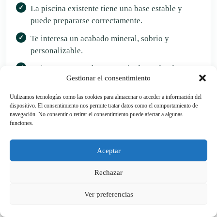
La piscina existente tiene una base estable y
puede prepararse correctamente.
Te interesa un acabado mineral, sobrio y
personalizable.
Quieres renovar el aspecto sin depender de
Gestionar el consentimiento
gresite o piezas cerámicas.
Utilizamos tecnologías como las cookies para almacenar o acceder a información del
dispositivo. El consentimiento nos permite tratar datos como el comportamiento de
navegación. No consentir o retirar el consentimiento puede afectar a algunas
funciones.
Conviene estudiarlo bien si…
Hay filtraciones activas o problemas
Aceptar
estructurales sin resolver.
Rechazar
El gresite está suelto en muchas zonas o el
soporte está degradado.
Ver preferencias
La piscina tiene movimientos, fisuras importantes