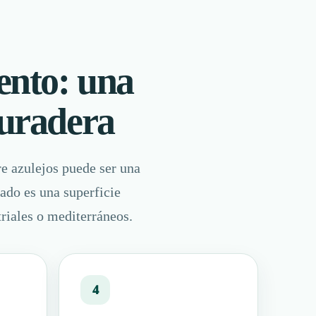
ento: una
duradera
e azulejos puede ser una
tado es una superficie
triales o mediterráneos.
4