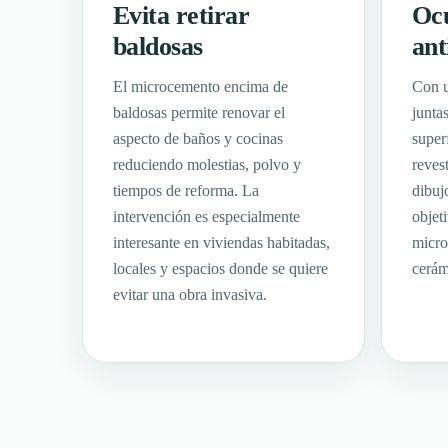
Evita retirar
Ocu
baldosas
ant
El microcemento encima de
Con u
baldosas permite renovar el
juntas
aspecto de baños y cocinas
super
reduciendo molestias, polvo y
reves
tiempos de reforma. La
dibuj
intervención es especialmente
objet
interesante en viviendas habitadas,
micro
locales y espacios donde se quiere
cerám
evitar una obra invasiva.