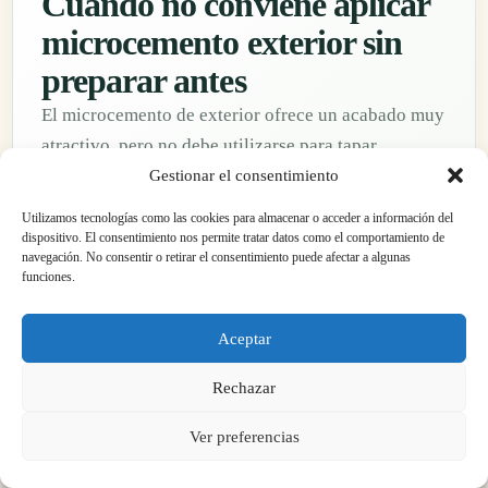
Cuándo no conviene aplicar
microcemento exterior sin
preparar antes
El microcemento de exterior ofrece un acabado muy
atractivo, pero no debe utilizarse para tapar
problemas estructurales. Si la base se mueve, tiene
Gestionar el consentimiento
humedad ascendente, piezas sueltas o pendientes
Utilizamos tecnologías como las cookies para almacenar o acceder a información del
incorrectas, primero hay que resolverlo. Esta
dispositivo. El consentimiento nos permite tratar datos como el comportamiento de
navegación. No consentir o retirar el consentimiento puede afectar a algunas
revisión previa evita desconchados, fisuras visibles,
funciones.
zonas con agua retenida o pérdidas de adherencia.
Aceptar
Baldosas huecas, rotas o con falta de adherencia.
Rechazar
Fisuras activas o movimientos del soporte sin tratar.
Filtraciones, humedad por capilaridad o problemas de
Ver preferencias
impermeabilización previos.