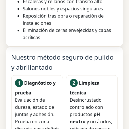
Escaleras y rellanos con tránsito alto
Salones nobles y espacios singulares
Reposición tras obra o reparación de
instalaciones
Eliminación de ceras envejecidas y capas
acrílicas
Nuestro método seguro de pulido
y abrillantado
1
Diagnóstico y
2
Limpieza
prueba
técnica
Evaluación de
Desincrustado
dureza, estado de
controlado con
juntas y adhesión.
productos
pH
Prueba en zona
neutro
y no ácidos;
discreta para definir
retirada de ceras y