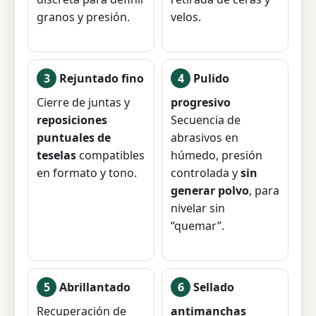
granos y presión.
velos.
3
Rejuntado fino
4
Pulido
Cierre de juntas y
progresivo
reposiciones
Secuencia de
puntuales de
abrasivos en
teselas
compatibles
húmedo, presión
en formato y tono.
controlada y
sin
generar polvo
, para
nivelar sin
“quemar”.
5
Abrillantado
6
Sellado
Recuperación de
antimanchas