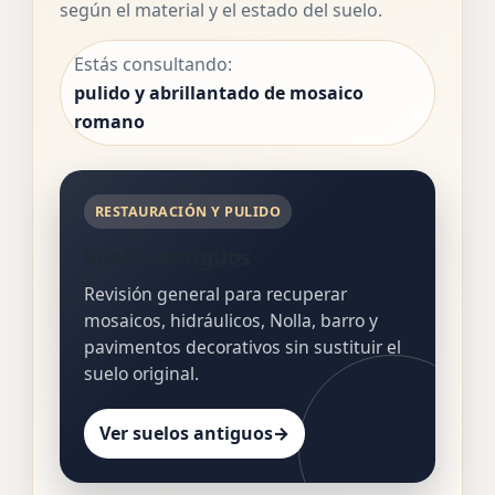
según el material y el estado del suelo.
Estás consultando:
pulido y abrillantado de mosaico
romano
RESTAURACIÓN Y PULIDO
Suelos antiguos
Revisión general para recuperar
mosaicos, hidráulicos, Nolla, barro y
pavimentos decorativos sin sustituir el
suelo original.
Ver suelos antiguos
→