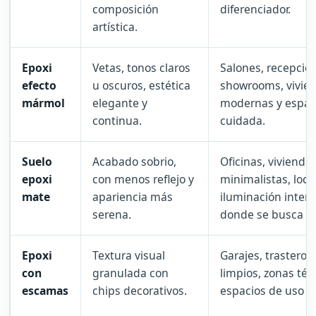
composición
diferenciador.
artística.
Epoxi
Vetas, tonos claros
Salones, recepcion
efecto
u oscuros, estética
showrooms, vivie
mármol
elegante y
modernas y espac
continua.
cuidada.
Suelo
Acabado sobrio,
Oficinas, vivienda
epoxi
con menos reflejo y
minimalistas, loca
mate
apariencia más
iluminación inten
serena.
donde se busca di
Epoxi
Textura visual
Garajes, trasteros,
con
granulada con
limpios, zonas téc
escamas
chips decorativos.
espacios de uso f