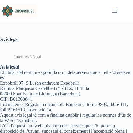
Omet al contingut
Avís legal
Inici
Avís legal
Avís legal
El titular del domini expobrill.com i dels serveis que en ell s’ofereixen
és:
Expobrill 97, S.L. (en endavant Expobrill)
Rambla Marquesa Castellbell nº 73 Esc B 4º 3a
08980 Sant Feliu de Llobregat (Barcelona)
CIF: B61368841
Inscrita en el Registre mercantil de Barcelona, tom 29809, llibre 111,
foli B161513, inscripció 1a.
Aquest avís legal té com a finalitat establir i regular les normes d’ús de
la Web d’Expobrill.
L’ús d’aquest lloc web, així com dels serveis que s’hi posen a
disposició de l’usuari, suposarà el coneixement i l’acceptació plena i