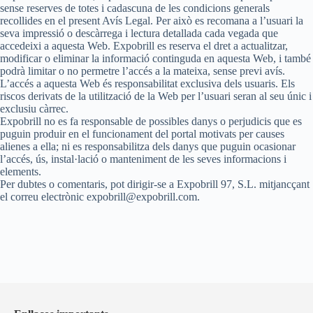
sense reserves de totes i cadascuna de les condicions generals
recollides en el present Avís Legal. Per això es recomana a l’usuari la
seva impressió o descàrrega i lectura detallada cada vegada que
accedeixi a aquesta Web. Expobrill es reserva el dret a actualitzar,
modificar o eliminar la informació continguda en aquesta Web, i també
podrà limitar o no permetre l’accés a la mateixa, sense previ avís.
L’accés a aquesta Web és responsabilitat exclusiva dels usuaris. Els
riscos derivats de la utilització de la Web per l’usuari seran al seu únic i
exclusiu càrrec.
Expobrill no es fa responsable de possibles danys o perjudicis que es
puguin produir en el funcionament del portal motivats per causes
alienes a ella; ni es responsabilitza dels danys que puguin ocasionar
l’accés, ús, instal·lació o manteniment de les seves informacions i
elements.
Per dubtes o comentaris, pot dirigir-se a Expobrill 97, S.L. mitjancçant
el correu electrònic expobrill@expobrill.com.