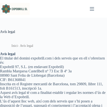
Omet al contingut
Avís legal
Inici
Avís legal
Avís legal
El titular del domini expobrill.com i dels serveis que en ell s’ofereixen
és:
Expobrill 97, S.L. (en endavant Expobrill)
Rambla Marquesa Castellbell nº 73 Esc B 4º 3a
08980 Sant Feliu de Llobregat (Barcelona)
CIF: B61368841
Inscrita en el Registre mercantil de Barcelona, tom 29809, llibre 111,
foli B161513, inscripció 1a.
Aquest avís legal té com a finalitat establir i regular les normes d’ús de
la Web d’Expobrill.
L’ús d’aquest lloc web, així com dels serveis que s’hi posen a
disposició de l’usuari, suposarà el coneixement i l’acceptació plena i