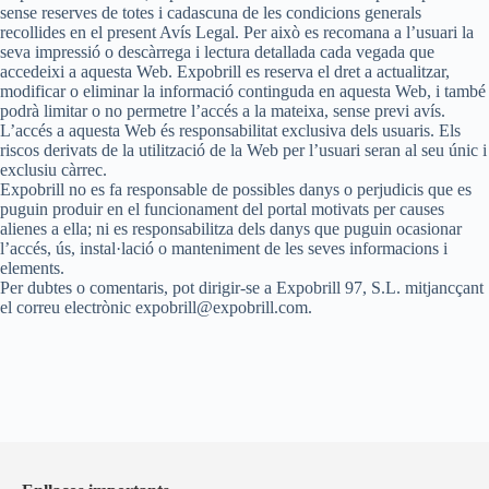
sense reserves de totes i cadascuna de les condicions generals
recollides en el present Avís Legal. Per això es recomana a l’usuari la
seva impressió o descàrrega i lectura detallada cada vegada que
accedeixi a aquesta Web. Expobrill es reserva el dret a actualitzar,
modificar o eliminar la informació continguda en aquesta Web, i també
podrà limitar o no permetre l’accés a la mateixa, sense previ avís.
L’accés a aquesta Web és responsabilitat exclusiva dels usuaris. Els
riscos derivats de la utilització de la Web per l’usuari seran al seu únic i
exclusiu càrrec.
Expobrill no es fa responsable de possibles danys o perjudicis que es
puguin produir en el funcionament del portal motivats per causes
alienes a ella; ni es responsabilitza dels danys que puguin ocasionar
l’accés, ús, instal·lació o manteniment de les seves informacions i
elements.
Per dubtes o comentaris, pot dirigir-se a Expobrill 97, S.L. mitjancçant
el correu electrònic expobrill@expobrill.com.