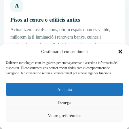
A
Pisos al centre o edificis antics
Actualitzem instal·lacions, obrim espais quan és viable,
millorem la il·luminació i renovem banys, cuines i
paviments per adaptar l’habitatge a un ús actual.
Gestionar el consentiment
Utilitzem tecnologies com les galetes per emmagatzemar o accedir a informació del
dispositiu. El consentiment ens permet tractar dades com el comportament de
navegació. No consentir o retirar el consentiment pot afectar algunes funcions.
B
Apartaments de costa
Accepta
Prioritzem materials resistents, neteja senzilla, banys
Denega
pràctics, cuines compactes i solucions que funcionin bé en
temporades d’ús intensiu.
Veure preferències