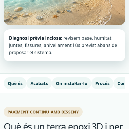
Diagnosi prèvia inclosa:
revisem base, humitat,
juntes, fissures, anivellament i ús previst abans de
proposar el sistema.
Què és
Acabats
On instal·lar-lo
Procés
Comp
PAVIMENT CONTINU AMB DISSENY
Què és un terra epoxi 3D i per