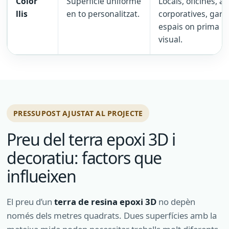
Color
Superfície uniforme
Locals, oficines, à
llis
en to personalitzat.
corporatives, gara
espais on prima la
visual.
PRESSUPOST AJUSTAT AL PROJECTE
Preu del terra epoxi 3D i
decoratiu: factors que
influeixen
El preu d’un
terra de resina epoxi 3D
no depèn
només dels metres quadrats. Dues superfícies amb la