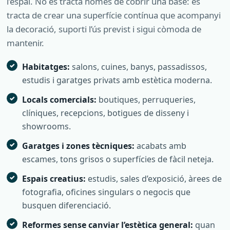
l’espai. No es tracta només de cobrir una base: es
tracta de crear una superfície contínua que acompanyi
la decoració, suporti l’ús previst i sigui còmoda de
mantenir.
Habitatges:
salons, cuines, banys, passadissos,
estudis i garatges privats amb estètica moderna.
Locals comercials:
boutiques, perruqueries,
clíniques, recepcions, botigues de disseny i
showrooms.
Garatges i zones tècniques:
acabats amb
escames, tons grisos o superfícies de fàcil neteja.
Espais creatius:
estudis, sales d’exposició, àrees de
fotografia, oficines singulars o negocis que
busquen diferenciació.
Reformes sense canviar l’estètica general:
quan