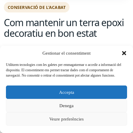
CONSERVACIÓ DE L’ACABAT
Com mantenir un terra epoxi
decoratiu en bon estat
Un paviment epoxi decoratiu és fàcil de netejar, però
Gestionar el consentiment
no és indestructible. La sorra, les rodes dures, els
cops, l’arrossegament de mobles i els productes
Utilitzem tecnologies com les galetes per emmagatzemar o accedir a informació del
dispositiu. El consentiment ens permet tractar dades com el comportament de
agressius poden marcar qualsevol superfície contínua.
navegació. No consentir o retirar el consentiment pot afectar algunes funcions.
Amb una rutina simple es conserva molt millor.
Accepta
Escombrar o aspirar sovint per retirar pols i
partícules abrasives.
Denega
Fregar amb aigua i detergent neutre, evitant àcids i
Veure preferències
dissolvents forts.
Col·locar proteccions a les potes de cadires, taules i