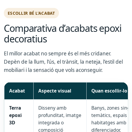
ESCOLLIR BÉ L’ACABAT
Comparativa d’acabats epoxi
decoratius
El millor acabat no sempre és el més cridaner.
Depèn de la llum, l’ús, el trànsit, la neteja, l’estil del
mobiliari i la sensació que vols aconseguir.
Acabat
Aspecte visual
Quan escollir-lo
Terra
Disseny amb
Banys, zones singu
epoxi
profunditat, imatge
temàtics, espais c
3D
integrada o
habitatges amb u
composició
diferenciador.