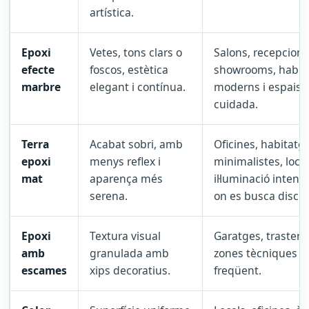
artística.
Epoxi
Vetes, tons clars o
Salons, recepcions
efecte
foscos, estètica
showrooms, habit
marbre
elegant i contínua.
moderns i espais 
cuidada.
Terra
Acabat sobri, amb
Oficines, habitatg
epoxi
menys reflex i
minimalistes, loca
mat
aparença més
il·luminació intens
serena.
on es busca discre
Epoxi
Textura visual
Garatges, trasters,
amb
granulada amb
zones tècniques i 
escames
xips decoratius.
freqüent.