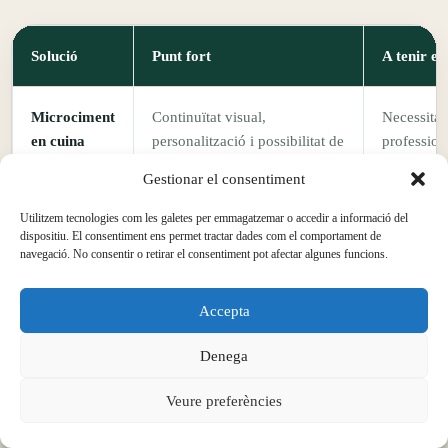
Solució
Punt fort
A tenir e
Microciment
Continuïtat visual,
Necessita 
en cuina
personalització i possibilitat de
profession
revestir diverses superfícies
estable i s
Gestionar el consentiment
amb el mateix llenguatge.
especialme
Utilitzem tecnologies com les galetes per emmagatzemar o accedir a informació del
dispositiu. El consentiment ens permet tractar dades com el comportament de
Rajola
Material conegut, gran varietat
Les junte
navegació. No consentir o retirar el consentiment pot afectar algunes funcions.
tradicional
i bona resistència en parets i
embrutar-s
frontals de cuina.
l’especej
Accepta
l’estètica f
Denega
Pedra,
Alta resistència en taulells i
Menys cont
Veure preferències
porcellànic o
gran estabilitat dimensional en
combinen 
compacte
peces fabricades.
superfícies