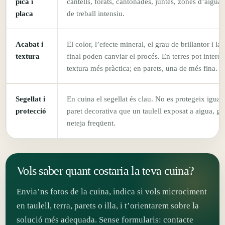
pica i
cantells, forats, cantonades, juntes, zones d’aigua 
placa
de treball intensiu.
Acabat i
El color, l’efecte mineral, el grau de brillantor i la 
textura
final poden canviar el procés. En terres pot intere
textura més pràctica; en parets, una de més fina.
Segellat i
En cuina el segellat és clau. No es protegeix igual
protecció
paret decorativa que un taulell exposat a aigua, gre
neteja freqüent.
Vols saber quant costaria la teva cuina?
Envia’ns fotos de la cuina, indica si vols microciment
en taulell, terra, parets o illa, i t’orientarem sobre la
solució més adequada. Sense formularis: contacte