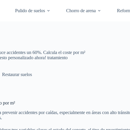
Pulido de suelos
Chorro de arena
Refor
uce accidentes un 60%. Calcula el coste por m²
esto personalizado ahora! tratamiento
Restaurar suelos
to por m²
a prevenir accidentes por caídas, especialmente en áreas con alto tráns
s.
derar tres variables clave: el estado del soporte, el tipo de revestimien