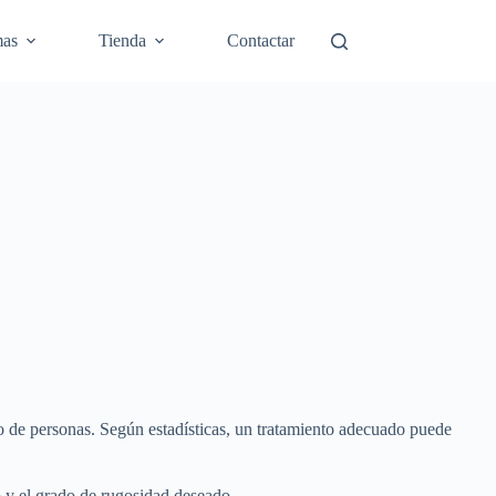
mas
Tienda
Contactar
ito de personas. Según estadísticas, un tratamiento adecuado puede
to y el grado de rugosidad deseado.