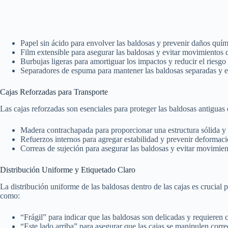
Papel sin ácido para envolver las baldosas y prevenir daños quím
Film extensible para asegurar las baldosas y evitar movimientos d
Burbujas ligeras para amortiguar los impactos y reducir el riesgo
Separadores de espuma para mantener las baldosas separadas y ev
Cajas Reforzadas para Transporte
Las cajas reforzadas son esenciales para proteger las baldosas antiguas d
Madera contrachapada para proporcionar una estructura sólida y r
Refuerzos internos para agregar estabilidad y prevenir deformaci
Correas de sujeción para asegurar las baldosas y evitar movimient
Distribución Uniforme y Etiquetado Claro
La distribución uniforme de las baldosas dentro de las cajas es crucial 
como:
“Frágil” para indicar que las baldosas son delicadas y requieren 
“Este lado arriba” para asegurar que las cajas se manipulen corr