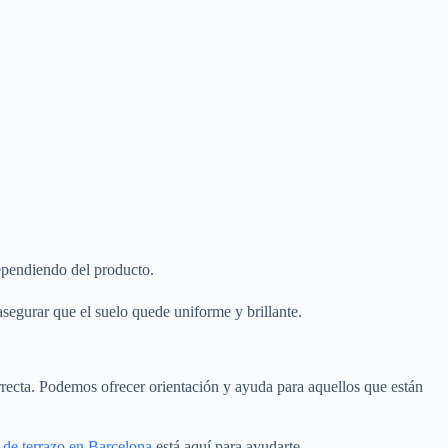
dependiendo del producto.
asegurar que el suelo quede uniforme y brillante.
rrecta. Podemos ofrecer orientación y ayuda para aquellos que están
 de terrazo en Barcelona
está aquí para ayudarte.