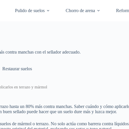
Pulido de suelos
Chorro de arena
Refor
ás contra manchas con el sellador adecuado.
Restaurar suelos
plicarlos en terrazo y mármol
rrazo hasta un 80% más contra manchas. Saber cuándo y cómo aplicarlo m
n buen sellado puede hacer que un suelo dure más y luzca mejor.
uelos de mármol o terrazo. No solo actúa como barrera contra líquidos, a
pecto original del material, realzando sus vetas y tono natural.