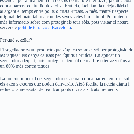
essencial per al manteniment de sòls de marbre i terrazzo, ja que actua
com a barrera contra líquids, olis i brutícia, facilitant la neteja diària i
allargant el temps entre polits o cristal·litzats. A més, manté l’aspecte
original del material, realçant les seves vetes i to natural. Per obtenir
més informació sobre com protegir els teus sòls, pots visitar el nostre
servei de
polit de terratzo a Barcelona
.
Per què segellar?
El segellador és un producte que s’aplica sobre el sòl per protegir-lo de
les taques i els danys causats per líquids i brutícia. En aplicar un
segellador adequat, pots protegir el teu sòl de marbre o terrazzo fins a
un 80% més contra taques.
La funció principal del segellador és actuar com a barrera entre el sòl i
els agents externs que poden danyar-lo. Això facilita la neteja diària i
redueix la necessitat de realitzar polits o cristal·litzats freqüents.