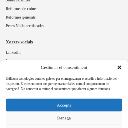
Sobre nosaltres
Reformes de cuines
Reformes generals
Peces Nolla certificades
Xarxes socials
LinkedIn
Instagram
Gestionar el consentiment
Facebook
Utilitzem tecnologies com les galetes per emmagatzemar o accedir a informació del
dispositiu. El consentiment ens permet tractar dades com el comportament de
Marques relacionades
navegació. No consentir o retirar el consentiment pot afectar algunes funcions.
Pulidos Expobrill
Bastelia
Accepta
Pleitex
Denega