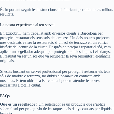
És important seguir les instruccions del fabricant per obtenir els millors
resultats.
La nostra experiència al teu servei
En Expobrill, hem treballat amb diversos clients a Barcelona per
protegir i restaurar els seus sòls de terrazzo. Un dels nostres projectes
més destacats va ser la restauració d’un sòl de terrazzo en un edifici
històric del centre de la ciutat. Després de netejar i reparar el sòl, vam
aplicar un segellador adequat per protegir-lo de les taques i els danys.
El resultat va ser un sòl que va recuperar la seva brillantor i elegància
originals.
Si estàs buscant un servei professional per protegir i restaurar els teus
sòls de marbre o terrazzo, no dubtis a posar-te en contacte amb
nosaltres. Estem ubicats a Barcelona i podem atendre les teves
necessitats a tota la ciutat.
FAQs
Què és un segellador?
Un segellador és un producte que s’aplica
sobre el sòl per protegir-lo de les taques i els danys causats per líquids i
brutícia.