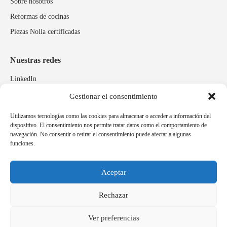
Sobre nosotros
Reformas de cocinas
Piezas Nolla certificadas
Nuestras redes
LinkedIn
Instagram
Gestionar el consentimiento
Facebook
Utilizamos tecnologías como las cookies para almacenar o acceder a información del
dispositivo. El consentimiento nos permite tratar datos como el comportamiento de
navegación. No consentir o retirar el consentimiento puede afectar a algunas
Marcas relacionadas
funciones.
Pulidos Expobrill
Bastelia
Aceptar
Pleitex
Rechazar
Ver preferencias
Idioma
Español
Català