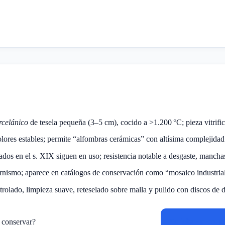
rcelánico
de tesela pequeña (3–5 cm), cocido a >1.200 °C; pieza vitrif
olores estables; permite “alfombras cerámicas” con altísima complejidad
lados en el s. XIX siguen en uso; resistencia notable a desgaste, manch
rnismo; aparece en catálogos de conservación como “mosaico industrial 
trolado, limpieza suave, reteselado sobre malla y pulido con discos de 
o conservar?
Solicitar presup