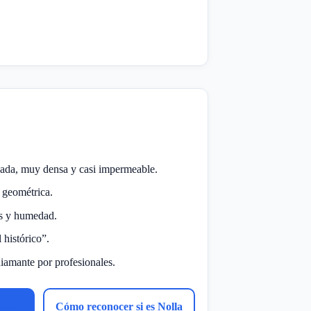
icada, muy densa y casi impermeable.
 geométrica.
as y humedad.
histórico”.
diamante por profesionales.
uesto
Cómo reconocer si es Nolla