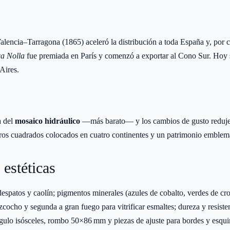
lencia–Tarragona (1865) aceleró la distribución a toda España y, por c
a Nolla
fue premiada en París y comenzó a exportar al Cono Sur. Hoy 
Aires.
a del
mosaico hidráulico
—más barato— y los cambios de gusto redujer
ros cuadrados colocados en cuatro continentes y un patrimonio emblem
 estéticas
ldespatos y caolín; pigmentos minerales (azules de cobalto, verdes de cro
zcocho y segunda a gran fuego para vitrificar esmaltes; dureza y resiste
gulo isósceles, rombo 50×86 mm y piezas de ajuste para bordes y esqui