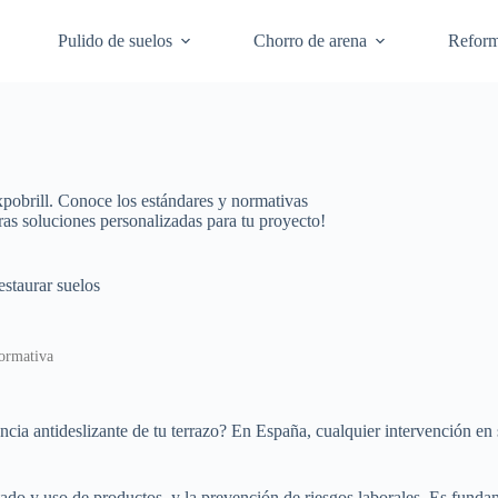
Pulido de suelos
Chorro de arena
Refor
pobrill. Conoce los estándares y normativas
ras soluciones personalizadas para tu proyecto!
staurar suelos
normativa
ncia antideslizante de tu terrazo? En España, cualquier intervención en
etado y uso de productos, y la prevención de riesgos laborales. Es funda