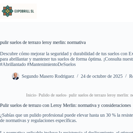
Saltar al contenido
pulir suelos de terrazo leroy merlin: normativa
Descubre cómo mejorar la seguridad y durabilidad de tus suelos con Ex
para abrillantar y mantener tus suelos de forma óptima. ¡Consulta nuest
#Abrillantado #MantenimientoDeSuelos
Segundo Masero Rodriguez
24 de octubre de 2025
Re
Inicio
Pulido de suelos
pulir suelos de terrazo leroy merlin: 
Pulir suelos de terrazo con Leroy Merlin: normativa y consideraciones
¿Sabías que un pulido profesional puede elevar hasta un 30 % la resiste
de normativas y regulaciones específicas.
La normativa aplicable incluye la resistencia al deslizamiento, el etiqu