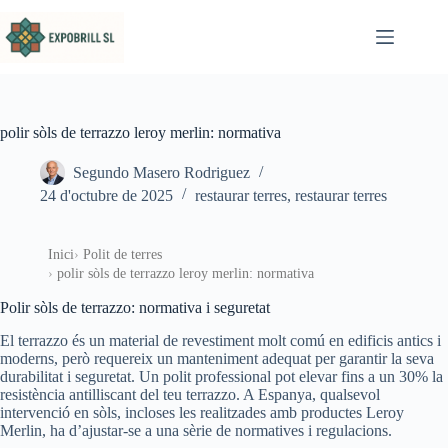
Omet al contingut
polir sòls de terrazzo leroy merlin: normativa
Segundo Masero Rodriguez
24 d'octubre de 2025
restaurar terres
,
restaurar terres
Inici
Polit de terres
polir sòls de terrazzo leroy merlin: normativa
Polir sòls de terrazzo: normativa i seguretat
El terrazzo és un material de revestiment molt comú en edificis antics i
moderns, però requereix un manteniment adequat per garantir la seva
durabilitat i seguretat. Un polit professional pot elevar fins a un 30% la
resistència antilliscant del teu terrazzo. A Espanya, qualsevol
intervenció en sòls, incloses les realitzades amb productes Leroy
Merlin, ha d’ajustar-se a una sèrie de normatives i regulacions.