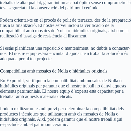
treballs de alta qualitat, garantint un acabat òptim sense comprometre la
teva seguretat ni la conservació del patrimoni ceràmic.
Podem orientar-te en el procés de polit de terrazzo, des de la preparació
fins a la finalització. El nostre servei inclou la verificació de la
compatibilitat amb mosaics de Nolla o hidràulics originals, així com la
realització d’assaigs de resistència al lliscament.
Si estàs planificant una reposició o manteniment, no dubtis a contactar-
nos. El nostre equip estarà encantat d’ajudar-te a trobar la solució més
adequada per al teu projecte.
Compatibilitat amb mosaics de Nolla o hidràulics originals
En Expobrill, verifiquem la compatibilitat amb mosaics de Nolla o
hidràulics originals per garantir que el nostre treball no danyi aquests
elements patrimonials. El nostre equip d’experts està capacitat per a
treballar amb aquests materials delicats.
Podem realitzar un estudi previ per determinar la compatibilitat dels
productes i tècniques que utilitzarem amb els mosaics de Nolla o
hidràulics originals. Així, podem garantir que el nostre treball sigui
respectuós amb el patrimoni ceràmic.