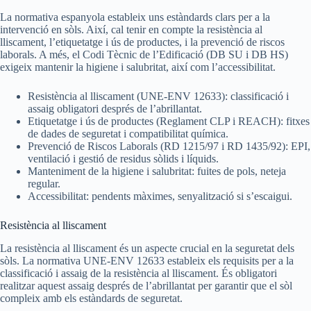
La normativa espanyola estableix uns estàndards clars per a la
intervenció en sòls. Així, cal tenir en compte la resistència al
lliscament, l’etiquetatge i ús de productes, i la prevenció de riscos
laborals. A més, el Codi Tècnic de l’Edificació (DB SU i DB HS)
exigeix mantenir la higiene i salubritat, així com l’accessibilitat.
Resistència al lliscament (UNE-ENV 12633): classificació i
assaig obligatori després de l’abrillantat.
Etiquetatge i ús de productes (Reglament CLP i REACH): fitxes
de dades de seguretat i compatibilitat química.
Prevenció de Riscos Laborals (RD 1215/97 i RD 1435/92): EPI,
ventilació i gestió de residus sòlids i líquids.
Manteniment de la higiene i salubritat: fuites de pols, neteja
regular.
Accessibilitat: pendents màximes, senyalització si s’escaigui.
Resistència al lliscament
La resistència al lliscament és un aspecte crucial en la seguretat dels
sòls. La normativa UNE-ENV 12633 estableix els requisits per a la
classificació i assaig de la resistència al lliscament. És obligatori
realitzar aquest assaig després de l’abrillantat per garantir que el sòl
compleix amb els estàndards de seguretat.