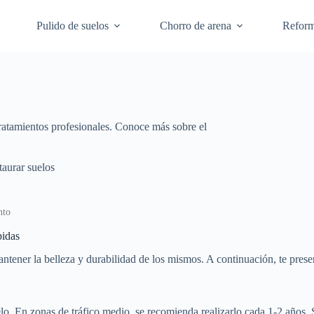
Pulido de suelos
Chorro de arena
Refor
tratamientos profesionales. Conoce más sobre el
taurar suelos
nto
pidas
antener la belleza y durabilidad de los mismos. A continuación, te pres
suelo. En zonas de tráfico medio, se recomienda realizarlo cada 1-2 añ