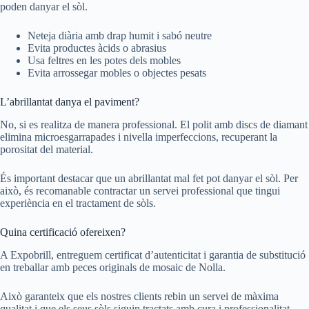
poden danyar el sòl.
Neteja diària amb drap humit i sabó neutre
Evita productes àcids o abrasius
Usa feltres en les potes dels mobles
Evita arrossegar mobles o objectes pesats
L’abrillantat danya el paviment?
No, si es realitza de manera professional. El polit amb discs de diamant
elimina microesgarrapades i nivella imperfeccions, recuperant la
porositat del material.
És important destacar que un abrillantat mal fet pot danyar el sòl. Per
això, és recomanable contractar un servei professional que tingui
experiència en el tractament de sòls.
Quina certificació ofereixen?
A Expobrill, entreguem certificat d’autenticitat i garantia de substitució
en treballar amb peces originals de mosaic de Nolla.
Això garanteix que els nostres clients rebin un servei de màxima
qualitat i que els seus sòls siguin tractats amb cura i professionalitat.