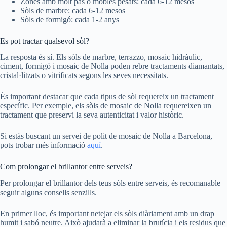
Zones amb molt pas o mobles pesats: cada 6-12 mesos
Sòls de marbre: cada 6-12 mesos
Sòls de formigó: cada 1-2 anys
Es pot tractar qualsevol sòl?
La resposta és sí. Els sòls de marbre, terrazzo, mosaic hidràulic,
ciment, formigó i mosaic de Nolla poden rebre tractaments diamantats,
cristal·litzats o vitrificats segons les seves necessitats.
És important destacar que cada tipus de sòl requereix un tractament
específic. Per exemple, els sòls de mosaic de Nolla requereixen un
tractament que preservi la seva autenticitat i valor històric.
Si estàs buscant un servei de polit de mosaic de Nolla a Barcelona,
pots trobar més informació
aquí
.
Com prolongar el brillantor entre serveis?
Per prolongar el brillantor dels teus sòls entre serveis, és recomanable
seguir alguns consells senzills.
En primer lloc, és important netejar els sòls diàriament amb un drap
humit i sabó neutre. Això ajudarà a eliminar la brutícia i els residus que