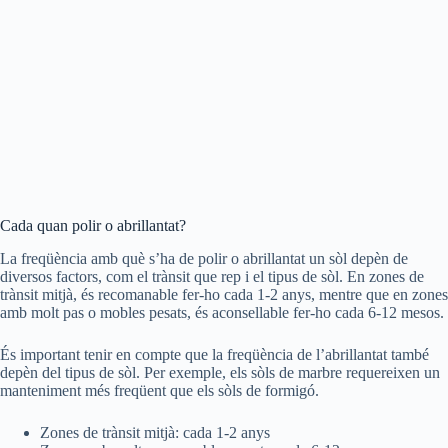
Cada quan polir o abrillantat?
La freqüència amb què s’ha de polir o abrillantat un sòl depèn de
diversos factors, com el trànsit que rep i el tipus de sòl. En zones de
trànsit mitjà, és recomanable fer-ho cada 1-2 anys, mentre que en zones
amb molt pas o mobles pesats, és aconsellable fer-ho cada 6-12 mesos.
És important tenir en compte que la freqüència de l’abrillantat també
depèn del tipus de sòl. Per exemple, els sòls de marbre requereixen un
manteniment més freqüent que els sòls de formigó.
Zones de trànsit mitjà: cada 1-2 anys