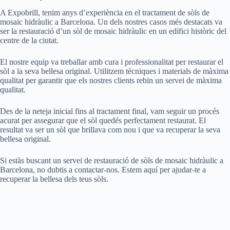
A Expobrill, tenim anys d’experiència en el tractament de sòls de
mosaic hidràulic a Barcelona. Un dels nostres casos més destacats va
ser la restauració d’un sòl de mosaic hidràulic en un edifici històric del
centre de la ciutat.
El nostre equip va treballar amb cura i professionalitat per restaurar el
sòl a la seva bellesa original. Utilitzem tècniques i materials de màxima
qualitat per garantir que els nostres clients rebin un servei de màxima
qualitat.
Des de la neteja inicial fins al tractament final, vam seguir un procés
acurat per assegurar que el sòl quedés perfectament restaurat. El
resultat va ser un sòl que brillava com nou i que va recuperar la seva
bellesa original.
Si estàs buscant un servei de restauració de sòls de mosaic hidràulic a
Barcelona, no dubtis a contactar-nos. Estem aquí per ajudar-te a
recuperar la bellesa dels teus sòls.