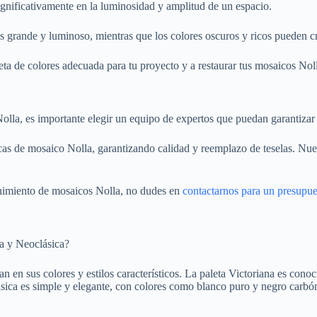
ignificativamente en la luminosidad y amplitud de un espacio.
ás grande y luminoso, mientras que los colores oscuros y ricos pueden 
leta de colores adecuada para tu proyecto y a restaurar tus mosaicos No
lla, es importante elegir un equipo de expertos que puedan garantizar l
cas de mosaico Nolla, garantizando calidad y reemplazo de teselas. Nue
enimiento de mosaicos Nolla, no dudes en
contactarnos para un presupu
ta y Neoclásica?
n en sus colores y estilos característicos. La paleta Victoriana es conoc
ásica es simple y elegante, con colores como blanco puro y negro carbó