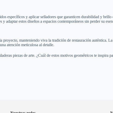
idos específicos y aplicar selladores que garanticen durabilidad y brill
es y adaptar estos diseños a espacios contemporáneos sin perder su esenc
da proyecto, manteniendo viva la tradición de restauración auténtica. La
una atención meticulosa al detalle.
daderas piezas de arte. ¿Cuál de estos motivos geométricos te inspira p
Nuestras redes
M