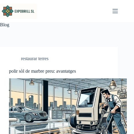
Omet al contingut
Blog
restaurar terres
polir sòl de marbre preu: avantatges