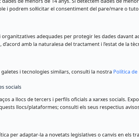
dades de menors de 14 anys. Si detectem dades de menors 
 i podrem sol·licitar el consentiment del pare/mare o tutor
 organitzatives adequades per protegir les dades davant ac
 d’acord amb la naturalesa del tractament i l’estat de la tèc
 galetes i tecnologies similars, consulti la nostra
Política de
es socials
aços a llocs de tercers i perfils oficials a xarxes socials. Exp
aquests llocs/plataformes; consulti els seus respectius avisos
ca per adaptar-la a novetats legislatives o canvis en els t