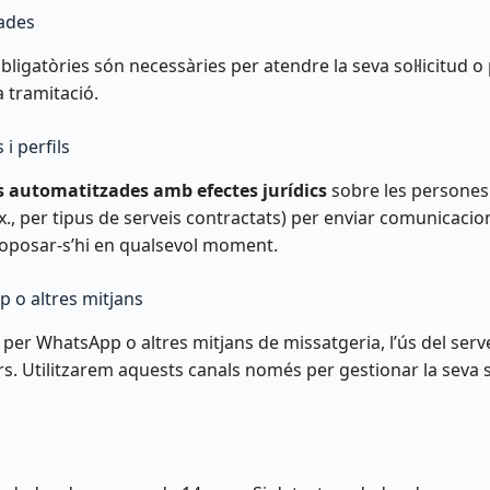
dades
bligatòries són necessàries per atendre la seva sol·licitud o 
a tramitació.
i perfils
s automatitzades amb efectes jurídics
sobre les persones
., per tipus de serveis contractats) per enviar comunicaci
d’oposar-s’hi en qualsevol moment.
 o altres mitjans
er WhatsApp o altres mitjans de missatgeria, l’ús del serve
. Utilitzarem aquests canals només per gestionar la seva sol·