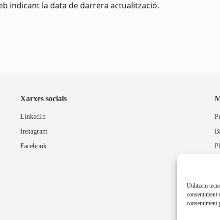
eb indicant la data de darrera actualització.
Xarxes socials
M
LinkedIn
P
Instagram
B
Facebook
P
Utilitzem tecn
consentiment e
consentiment p