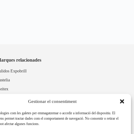
arques relacionades
ulidos Expobrill
astelia
leitex
Gestionar el consentiment
ologies com les galetes per emmagatzemar o accedir a informació del dispositiu. El
ns permet tractar dades com el comportament de navegació. No consentir o retirar el
ot afectar algunes funcions.