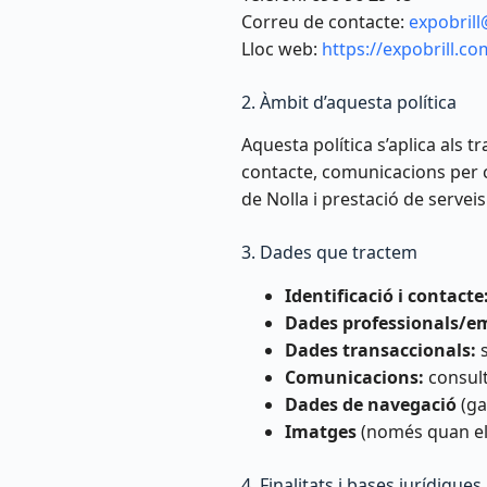
Correu de contacte:
expobrill
Lloc web:
https://expobrill.co
2. Àmbit d’aquesta política
Aquesta política s’aplica als 
contacte, comunicacions per c
de Nolla i prestació de serveis 
3. Dades que tractem
Identificació i contacte
Dades professionals/e
Dades transaccionals:
s
Comunicacions:
consult
Dades de navegació
(ga
Imatges
(només quan el cl
4. Finalitats i bases jurídiques