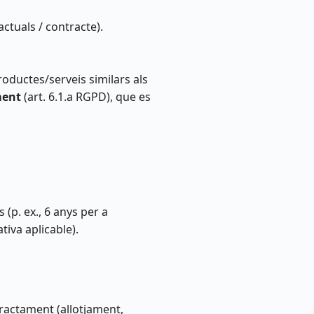
ctuals / contracte).
oductes/serveis similars als
ment
(art. 6.1.a RGPD), que es
 (p. ex., 6 anys per a
iva aplicable).
ractament (allotjament,