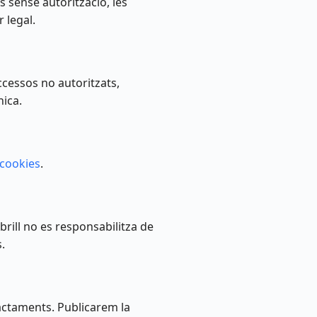
sense autorització, les
 legal.
cessos no autoritzats,
nica.
 cookies
.
obrill no es responsabilitza de
.
ractaments. Publicarem la