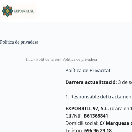
Omet al contingut
Política de privadesa
Inici
Polit de terres
Política de privadesa
Política de Privacitat
Darrera actualització:
3 de s
1. Responsable del tractamen
EXPOBRILL 97, S.L.
(d’ara end
CIF/NIF:
B61368841
Domicili social:
C/ Marquesa de
Telèfon:
696 96 29 18