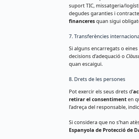
suport TIC, missatgeria/logís
degudes garanties i contract
financeres
quan sigui obligato
7. Transferències internaciona
Si alguns encarregats o eines
decisions d’adequació o
Clàus
quan escaigui.
8. Drets de les persones
Pot exercir els seus drets d’
ac
retirar el consentiment
en qu
l’adreça del responsable, indi
Si considera que no s’han atè
Espanyola de Protecció de D