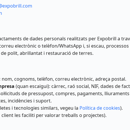
@expobrill.com
m
tractaments de dades personals realitzats per Expobrill a tra
orreu electrònic o telèfon/WhatsApp i, si escau, processo
de polit, abrillantat i restauració de terres.
:
nom, cognoms, telèfon, correu electrònic, adreça postal.
mpresa
(quan escaigui): càrrec, raó social, NIF, dades de fac
ol·licituds de pressupost, compres, pagaments, lliuraments 
es, incidències i suport.
letes i tecnologies similars, vegeu la
Política de cookies
).
ient les faciliti per valorar treballs o projectes).