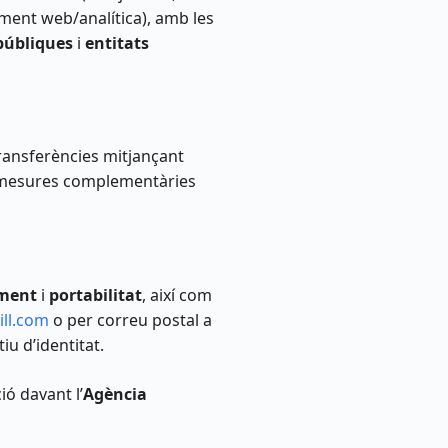
iment web/analítica), amb les
públiques
i
entitats
transferències mitjançant
 mesures complementàries
ament
i
portabilitat
, així com
ill.com
o per correu postal a
u d’identitat.
ó davant l’
Agència