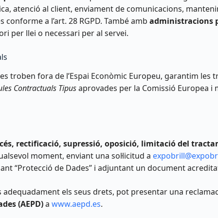
tica, atenció al client, enviament de comunicacions, manten
es conforme a l’art. 28 RGPD. També amb
administracions 
ri per llei o necessari per al servei.
ls
 es troben fora de l’Espai Econòmic Europeu, garantim les 
ules Contractuals Tipus
aprovades per la Comissió Europea i
cés, rectificació, supressió, oposició, limitació del tract
alsevol moment, enviant una sol·licitud a
expobrill@expobr
cant “Protecció de Dades” i adjuntant un document acreditati
s adequadament els seus drets, pot presentar una reclamaci
ades (AEPD)
a
www.aepd.es
.