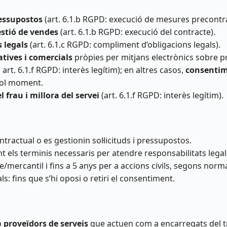
ressupostos
(art. 6.1.b RGPD: execució de mesures precontra
estió de vendes
(art. 6.1.b RGPD: execució del contracte).
s legals
(art. 6.1.c RGPD: compliment d’obligacions legals).
ives i comercials
pròpies per mitjans electrònics sobre pr
i art. 6.1.f RGPD: interès legítim); en altres casos,
consenti
vol moment.
 frau i millora del servei
(art. 6.1.f RGPD: interès legítim).
ntractual o es gestionin sol·licituds i pressupostos.
t els terminis necessaris per atendre responsabilitats legals
ercantil i fins a 5 anys per a accions civils, segons normat
: fins que s’hi oposi o retiri el consentiment.
b
proveïdors de serveis
que actuen com a encarregats del t