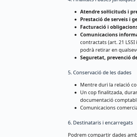
Atendre sol·licituds i p
Prestació de serveis i g
Facturació i obligacion
Comunicacions informat
contractats (art. 21 LSSI 
podrà retirar en qualse
Seguretat, prevenció del
5. Conservació de les dades
Mentre duri la relació co
Un cop finalitzada, duran
documentació comptable/m
Comunicacions comercials
6. Destinataris i encarregats
Podrem compartir dades am