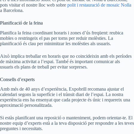
pots visitar el nostre lloc web sobre
polit i restauració de mosaic Nolla
a Barcelona.
Planificació de la feina
Planifica la feina coordinant horaris i zones d’ús freqüent: reubica
mobles o restringeix el pas per torns per reduir molèsties. La
planificació és clau per minimitzar les molèsties als usuaris.
Això implica treballar en horaris que no coincideixin amb els períodes
de màxima activitat a l’espai. També és important comunicar als
usuaris els plans de treball per evitar sorpreses.
Consells d’experts
Amb més de 40 anys d’experiència, Expobrill recomana ajustar el
calendari segons la superfície i el trànsit diari de l’espai. La nostra
experiència ens ha ensenyat que cada projecte és únic i requereix una
aproximació personalitzada.
Si estàs planificant una reposició o manteniment, podem orientar-te. El
nostre equip d’experts està a la teva disposició per respondre a les teves
preguntes i necessitats.