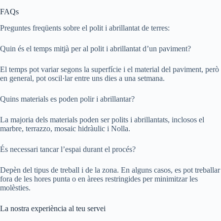
FAQs
Preguntes freqüents sobre el polit i abrillantat de terres:
Quin és el temps mitjà per al polit i abrillantat d’un paviment?
El temps pot variar segons la superfície i el material del paviment, però
en general, pot oscil·lar entre uns dies a una setmana.
Quins materials es poden polir i abrillantar?
La majoria dels materials poden ser polits i abrillantats, inclosos el
marbre, terrazzo, mosaic hidràulic i Nolla.
És necessari tancar l’espai durant el procés?
Depèn del tipus de treball i de la zona. En alguns casos, es pot treballar
fora de les hores punta o en àrees restringides per minimitzar les
molèsties.
La nostra experiència al teu servei