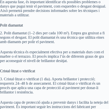
En aquesta fase, és important identificar els possibles problemes o
danys que pugui tenir el paviment, com esquerdes o desgast desigual.
Això permetrà prendre decisions informades sobre les tècniques i
materials a utilitzar.
Polit diamantat
2. Polit diamantat (1–2 dies per cada 100 m²). Empra gra gruixut a fi
segons el desgast. El polit diamantat és una tècnica que utilitza eines
amb diamants per polir el paviment.
Aquesta tècnica és especialment efectiva per a materials durs com el
marbre o el terrazzo. El procés implica l’ús de diferents graus de gra
per aconseguir el nivell de brillantor desitjat.
Cristal·litzat o vitrificat
3. Cristal·litzat o vitrificat (1 dia). Aporta brillantor i protecció;
requereix 24–48 h de assecament. El cristal·litzat o vitrificat és un
procés que aplica una capa de protecció al paviment per donar-li
brillantor i resistència.
Aquesta capa de protecció ajuda a prevenir danys i facilita la neteja del
paviment. És important seguir les instruccions del fabricant per