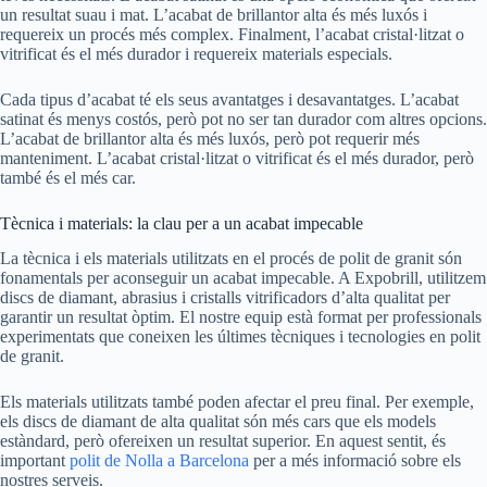
un resultat suau i mat. L’acabat de brillantor alta és més luxós i
requereix un procés més complex. Finalment, l’acabat cristal·litzat o
vitrificat és el més durador i requereix materials especials.
Cada tipus d’acabat té els seus avantatges i desavantatges. L’acabat
satinat és menys costós, però pot no ser tan durador com altres opcions.
L’acabat de brillantor alta és més luxós, però pot requerir més
manteniment. L’acabat cristal·litzat o vitrificat és el més durador, però
també és el més car.
Tècnica i materials: la clau per a un acabat impecable
La tècnica i els materials utilitzats en el procés de polit de granit són
fonamentals per aconseguir un acabat impecable. A Expobrill, utilitzem
discs de diamant, abrasius i cristalls vitrificadors d’alta qualitat per
garantir un resultat òptim. El nostre equip està format per professionals
experimentats que coneixen les últimes tècniques i tecnologies en polit
de granit.
Els materials utilitzats també poden afectar el preu final. Per exemple,
els discs de diamant de alta qualitat són més cars que els models
estàndard, però ofereixen un resultat superior. En aquest sentit, és
important
polit de Nolla a Barcelona
per a més informació sobre els
nostres serveis.