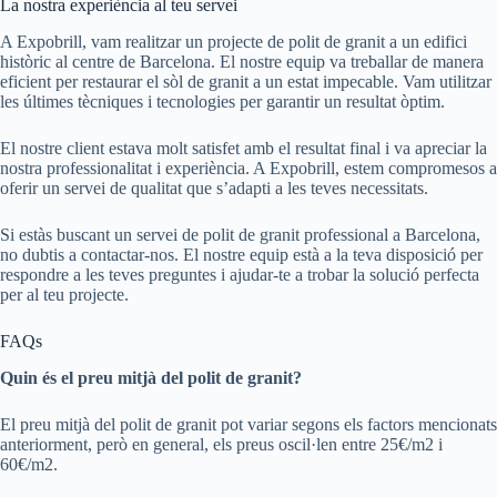
La nostra experiència al teu servei
A Expobrill, vam realitzar un projecte de polit de granit a un edifici
històric al centre de Barcelona. El nostre equip va treballar de manera
eficient per restaurar el sòl de granit a un estat impecable. Vam utilitzar
les últimes tècniques i tecnologies per garantir un resultat òptim.
El nostre client estava molt satisfet amb el resultat final i va apreciar la
nostra professionalitat i experiència. A Expobrill, estem compromesos a
oferir un servei de qualitat que s’adapti a les teves necessitats.
Si estàs buscant un servei de polit de granit professional a Barcelona,
no dubtis a contactar-nos. El nostre equip està a la teva disposició per
respondre a les teves preguntes i ajudar-te a trobar la solució perfecta
per al teu projecte.
FAQs
Quin és el preu mitjà del polit de granit?
El preu mitjà del polit de granit pot variar segons els factors mencionats
anteriorment, però en general, els preus oscil·len entre 25€/m2 i
60€/m2.