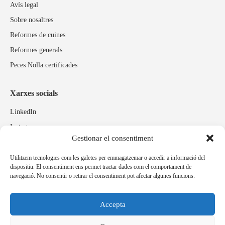
Avís legal
Sobre nosaltres
Reformes de cuines
Reformes generals
Peces Nolla certificades
Xarxes socials
LinkedIn
Instagram
Gestionar el consentiment
Facebook
Utilitzem tecnologies com les galetes per emmagatzemar o accedir a informació del
dispositiu. El consentiment ens permet tractar dades com el comportament de
Marques relacionades
navegació. No consentir o retirar el consentiment pot afectar algunes funcions.
Pulidos Expobrill
Bastelia
Accepta
Pleitex