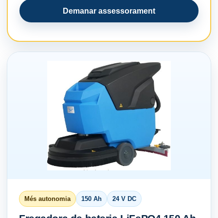
Demanar assessorament
Més autonomia
150 Ah
24 V DC