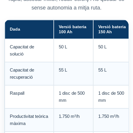
sense autonomia a mitja ruta.
Versió bateria
Versió bateria
Dada
100 Ah
150 Ah
Capacitat de
50 L
50 L
solució
Capacitat de
55 L
55 L
recuperació
Raspall
1 disc de 500
1 disc de 500
mm
mm
Productivitat teòrica
1.750 m²/h
1.750 m²/h
màxima