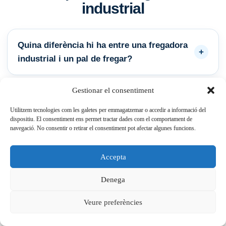
industrial
Quina diferència hi ha entre una fregadora
industrial i un pal de fregar?
Gestionar el consentiment
Quina autonomia tenen les fregadores amb
Utilitzem tecnologies com les galetes per emmagatzemar o accedir a informació del
bateria LiFePO4?
dispositiu. El consentiment ens permet tractar dades com el comportament de
navegació. No consentir o retirar el consentiment pot afectar algunes funcions.
Per què triar LiFePO4 en lloc d’AGM o gel?
Accepta
Denega
La fregadora deixa el terra completament
Veure preferències
sec?