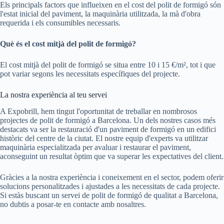
Els principals factors que influeixen en el cost del polit de formigó són
l'estat inicial del paviment, la maquinària utilitzada, la mà d'obra
requerida i els consumibles necessaris.
Què és el cost mitjà del polit de formigó?
El cost mitjà del polit de formigó se situa entre 10 i 15 €/m², tot i que
pot variar segons les necessitats específiques del projecte.
La nostra experiència al teu servei
A Expobrill, hem tingut l'oportunitat de treballar en nombrosos
projectes de polit de formigó a Barcelona. Un dels nostres casos més
destacats va ser la restauració d'un paviment de formigó en un edifici
històric del centre de la ciutat. El nostre equip d'experts va utilitzar
maquinària especialitzada per avaluar i restaurar el paviment,
aconseguint un resultat òptim que va superar les expectatives del client.
Gràcies a la nostra experiència i coneixement en el sector, podem oferir
solucions personalitzades i ajustades a les necessitats de cada projecte.
Si estàs buscant un servei de polit de formigó de qualitat a Barcelona,
no dubtis a posar-te en contacte amb nosaltres.