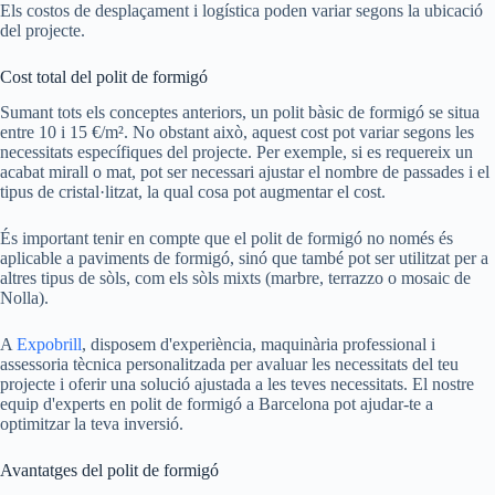
Els costos de desplaçament i logística poden variar segons la ubicació
del projecte.
Cost total del polit de formigó
Sumant tots els conceptes anteriors, un polit bàsic de formigó se situa
entre 10 i 15 €/m². No obstant això, aquest cost pot variar segons les
necessitats específiques del projecte. Per exemple, si es requereix un
acabat mirall o mat, pot ser necessari ajustar el nombre de passades i el
tipus de cristal·litzat, la qual cosa pot augmentar el cost.
És important tenir en compte que el polit de formigó no només és
aplicable a paviments de formigó, sinó que també pot ser utilitzat per a
altres tipus de sòls, com els sòls mixts (marbre, terrazzo o mosaic de
Nolla).
A
Expobrill
, disposem d'experiència, maquinària professional i
assessoria tècnica personalitzada per avaluar les necessitats del teu
projecte i oferir una solució ajustada a les teves necessitats. El nostre
equip d'experts en polit de formigó a Barcelona pot ajudar-te a
optimitzar la teva inversió.
Avantatges del polit de formigó