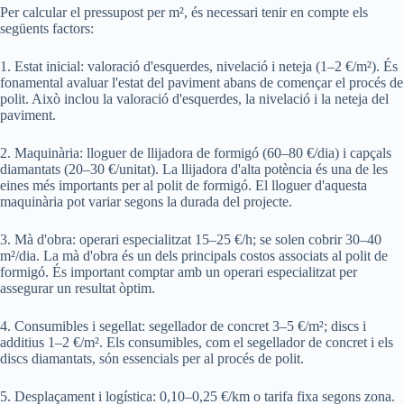
Per calcular el pressupost per m², és necessari tenir en compte els
següents factors:
1. Estat inicial: valoració d'esquerdes, nivelació i neteja (1–2 €/m²). És
fonamental avaluar l'estat del paviment abans de començar el procés de
polit. Això inclou la valoració d'esquerdes, la nivelació i la neteja del
paviment.
2. Maquinària: lloguer de llijadora de formigó (60–80 €/dia) i capçals
diamantats (20–30 €/unitat). La llijadora d'alta potència és una de les
eines més importants per al polit de formigó. El lloguer d'aquesta
maquinària pot variar segons la durada del projecte.
3. Mà d'obra: operari especialitzat 15–25 €/h; se solen cobrir 30–40
m²/dia. La mà d'obra és un dels principals costos associats al polit de
formigó. És important comptar amb un operari especialitzat per
assegurar un resultat òptim.
4. Consumibles i segellat: segellador de concret 3–5 €/m²; discs i
additius 1–2 €/m². Els consumibles, com el segellador de concret i els
discs diamantats, són essencials per al procés de polit.
5. Desplaçament i logística: 0,10–0,25 €/km o tarifa fixa segons zona.