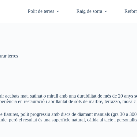
Polit de terres
Raig de sorra
Refor
urar terres
ir acabats mat, satinat o mirall amb una durabilitat de més de 20 anys
eriència en restauració i abrillantat de sòls de marbre, terrazzo, mosaic 
 fissures, polit progressiu amb discs de diamant manuals (gra 30 a 3000), 
, però el resultat és una superfície natural, càlida al tacte i personalit