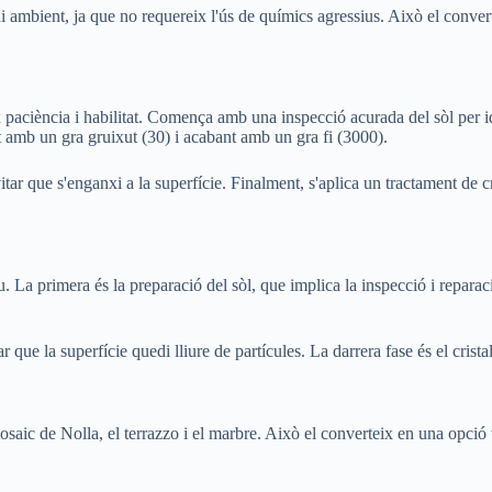
ambient, ja que no requereix l'ús de químics agressius. Això el converte
paciència i habilitat. Comença amb una inspecció acurada del sòl per iden
 amb un gra gruixut (30) i acabant amb un gra fi (3000).
tar que s'enganxi a la superfície. Finalment, s'aplica un tractament de cri
. La primera és la preparació del sòl, que implica la inspecció i reparac
r que la superfície quedi lliure de partícules. La darrera fase és el crista
ic de Nolla, el terrazzo i el marbre. Això el converteix en una opció ver