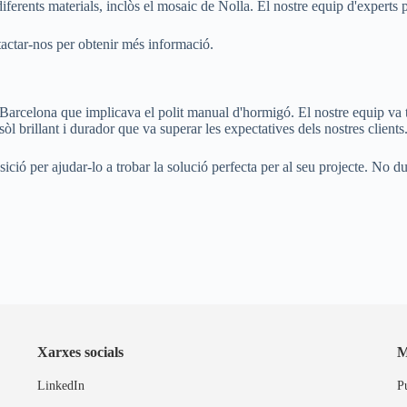
diferents materials, inclòs el mosaic de Nolla. El nostre equip d'experts 
tactar-nos per obtenir més informació.
Barcelona que implicava el polit manual d'hormigó. El nostre equip va tre
 sòl brillant i durador que va superar les expectatives dels nostres clients
ició per ajudar-lo a trobar la solució perfecta per al seu projecte. No d
Xarxes socials
M
LinkedIn
P