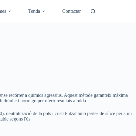
mes
Tenda
Contactar
 sense recórrer a químics agressius. Aquest mètode garanteix màxima
hidràulic i hormigó per oferir resultats a mida.
neutralització de la pols i cristal·litzat amb perles de sílice per a un
zable segons l'ús.