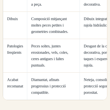
a peça.
decorativa.
Dibuix
Composició mitjançant
Dibuix integrat 
moltes peces petites i
rajola hidràulica.
geometries combinades.
Patologies
Peces soltes, juntes
Desgast de la ca
freqüents
erosionades, vels, coles,
decorativa, poros
ceres antigues i faltes
taques i esquerd
puntuals.
rajola.
Acabat
Diamantat, afinats
Neteja, consolida
recomanat
progressius i protecció
protecció segons
compatible.
porositat.