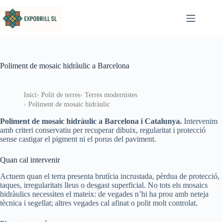
Omet al contingut
Poliment de mosaic hidràulic a Barcelona
Inici
Polit de terres
Terres modernistes
Poliment de mosaic hidràulic
Poliment de mosaic hidràulic a Barcelona i Catalunya.
Intervenim
amb criteri conservatiu per recuperar dibuix, regularitat i protecció
sense castigar el pigment ni el porus del paviment.
Quan cal intervenir
Actuem quan el terra presenta brutícia incrustada, pèrdua de protecció,
taques, irregularitats lleus o desgast superficial. No tots els mosaics
hidràulics necessiten el mateix: de vegades n’hi ha prou amb neteja
tècnica i segellat; altres vegades cal afinat o polit molt controlat.