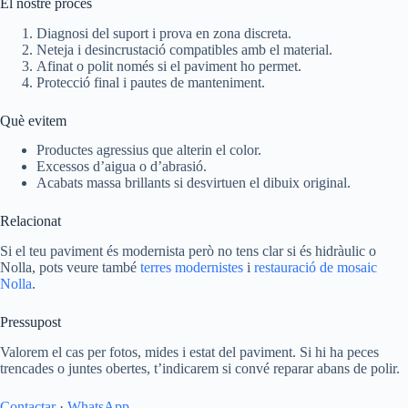
El nostre procés
Diagnosi del suport i prova en zona discreta.
Neteja i desincrustació compatibles amb el material.
Afinat o polit només si el paviment ho permet.
Protecció final i pautes de manteniment.
Què evitem
Productes agressius que alterin el color.
Excessos d’aigua o d’abrasió.
Acabats massa brillants si desvirtuen el dibuix original.
Relacionat
Si el teu paviment és modernista però no tens clar si és hidràulic o
Nolla, pots veure també
terres modernistes
i
restauració de mosaic
Nolla
.
Pressupost
Valorem el cas per fotos, mides i estat del paviment. Si hi ha peces
trencades o juntes obertes, t’indicarem si convé reparar abans de polir.
Contactar
·
WhatsApp